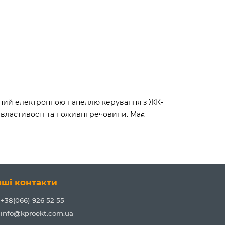
ений електронною панеллю керування з ЖК-
 властивості та поживні речовини. Має
аші контакти
+38(066) 926 52 55
info@kproekt.com.ua