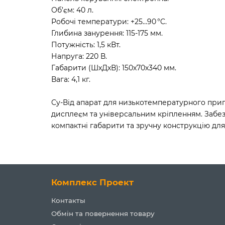
Об’єм: 40 л.
Робочі температури: +25…90 °C.
Глибина занурення: 115-175 мм.
Потужність: 1,5 кВт.
Напруга: 220 В.
Габарити (ШхДхВ): 150х70х340 мм.
Вага: 4,1 кг.
Су-Від апарат для низькотемпературного при
дисплеєм та універсальним кріпленням. Забез
компактні габарити та зручну конструкцію дл
Комплекс Проект
Контакты
Обмін та повернення товару