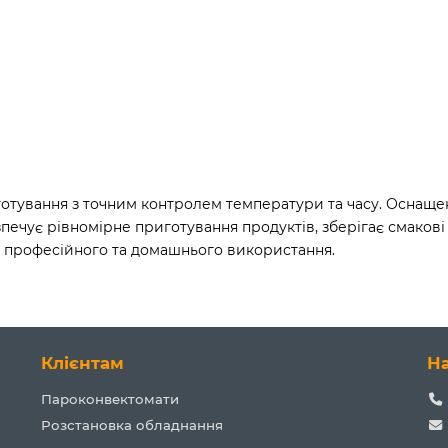
готування з точним контролем температури та часу. Оснащ
печує рівномірне приготування продуктів, зберігає смакові
я професійного та домашнього використання.
Клієнтам
Н
Пароконвектомати
Розстановка обладнання