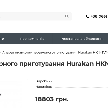
+38(066)
ги
Про компанію
Розстановка обладнання
Апарат низькотемпературного приготування Hurakan HKN-SV4
рного приготування Hurakan HK
Виробник
Наявність:
18803 грн.