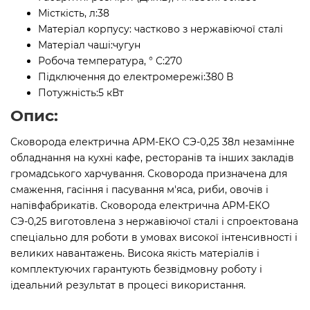
Місткість, л:
38
Матеріал корпусу:
частково з нержавіючої сталі
Матеріал чаші:
чугун
Робоча температура, ° C:
270
Підключення до електромережі:
380 В
Потужність:
5 кВт
Опис:
Сковорода електрична АРМ-ЕКО СЭ-0,25 38л незамінне
обладнання на кухні кафе, ресторанів та інших закладів
громадського харчування. Сковорода призначена для
смаження, гасіння і пасування м'яса, риби, овочів і
напівфабрикатів. Сковорода електрична АРМ-ЕКО
СЭ-0,25 виготовлена з нержавіючої сталі і спроектована
спеціально для роботи в умовах високої інтенсивності і
великих навантажень. Висока якість матеріалів і
комплектуючих гарантують безвідмовну роботу і
ідеальний результат в процесі використання.