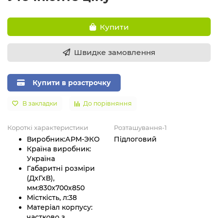
Купити
Швидке замовлення
Купити в розстрочку
В закладки
До порівняння
Короткі характеристики
Розташування-1
Виробник:
АРМ-ЭКО
Підлоговий
Країна виробник:
Україна
Габаритні розміри
(ДхГхВ),
мм:
830х700х850
Місткість, л:
38
Матеріал корпусу:
частково з