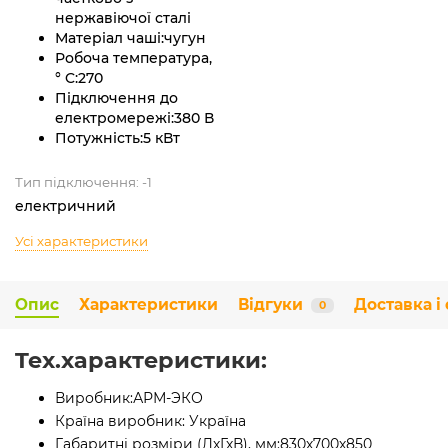
нержавіючої сталі
Матеріал чаші:
чугун
Робоча температура,
° C:
270
Підключення до
електромережі:
380 В
Потужність:
5 кВт
Тип підключення: -1
електричний
Усі характеристики
Опис
Характеристики
Відгуки
Доставка і
0
Tex.характеристики:
Виробник:
АРМ-ЭКО
Країна виробник:
Україна
Габаритні розміри (ДхГхВ), мм:
830х700х850