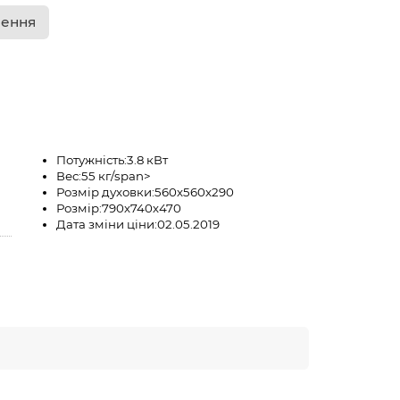
лення
Потужність:
3.8 кВт
Вес:
55 кг/span>
Розмір духовки:
560х560х290
Розмір:
790х740х470
Дата зміни ціни:
02.05.2019