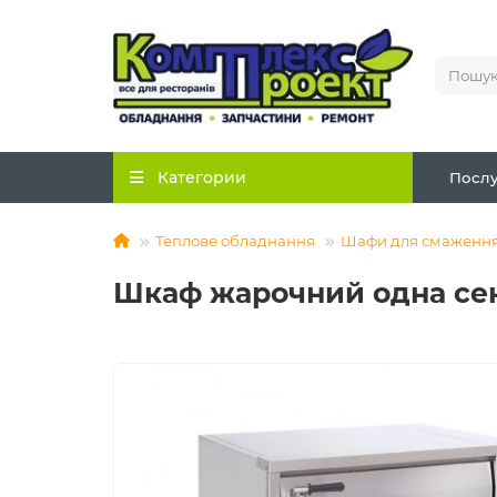
Категории
Послу
Теплове обладнання
Шафи для смаженн
Шкаф жарочний одна се