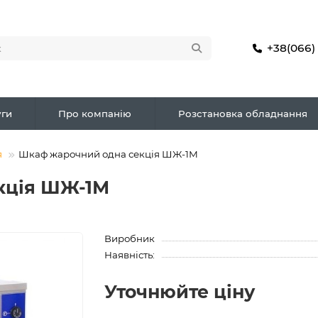
+38(066)
ги
Про компанію
Розстановка обладнання
я
Шкаф жарочний одна секція ШЖ-1М
кція ШЖ-1М
Виробник
Наявність:
Уточнюйте ціну