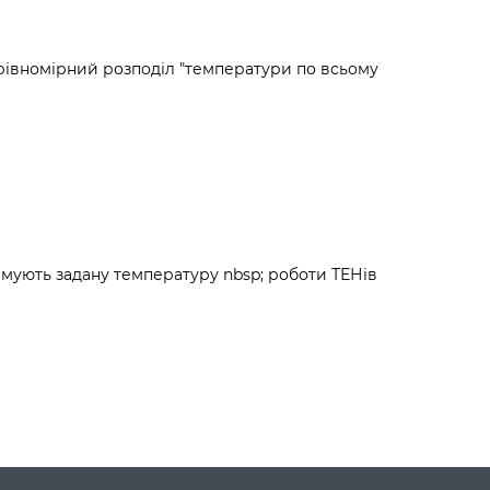
є рівномірний розподіл "температури по всьому
имують задану температуру nbsp; роботи ТЕНів