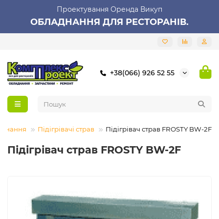
Проектування Оренда Викуп
ОБЛАДНАННЯ ДЛЯ РЕСТОРАНІВ.
+38(066) 926 52 55
аднання
Підігрівачі страв
Підігрівач страв FROSTY BW-2F
Підігрівач страв FROSTY BW-2F