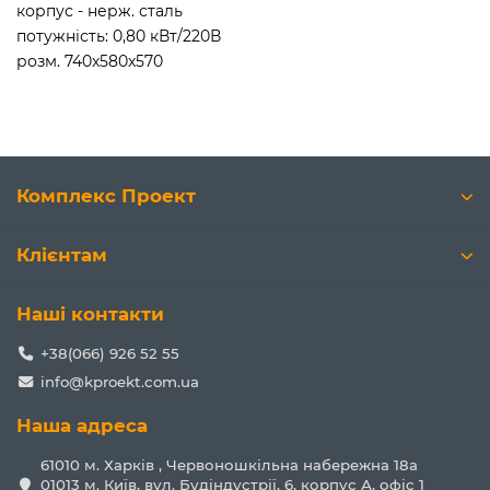
корпус - нерж. сталь
потужність: 0,80 кВт/220В
розм. 740x580x570
Комплекс Проект
Клієнтам
Наші контакти
+38(066) 926 52 55
info@kproekt.com.ua
Наша адреса
61010 м. Харків , Червоношкільна набережна 18а
01013 м. Київ, вул. Будіндустрії, 6, корпус А, офіс 1