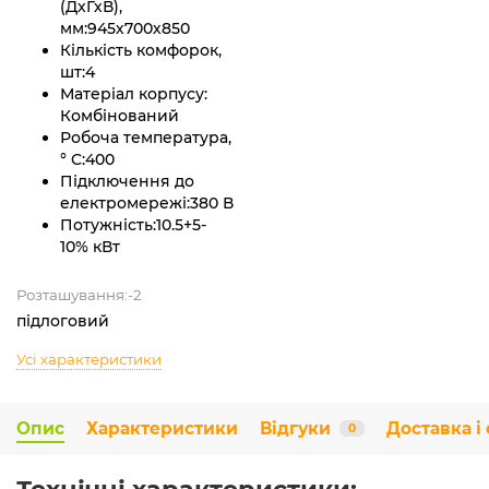
(ДхГхВ),
мм:
945х700х850
Кількість комфорок,
шт:
4
Матеріал корпусу:
Комбінований
Робоча температура,
° C:
400
Підключення до
електромережі:
380 В
Потужність:
10.5+5-
10% кВт
Розташування:-2
підлоговий
Усі характеристики
Опис
Характеристики
Відгуки
Доставка і
0
Технічні характеристики: