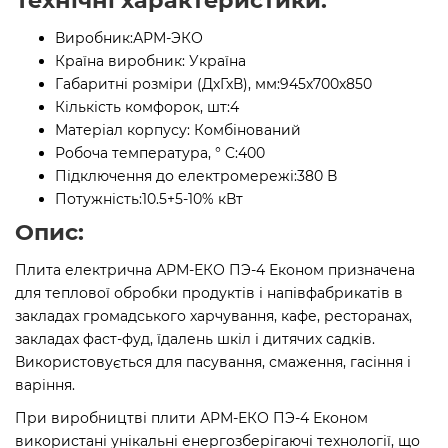
Виробник:
АРМ-ЭКО
Країна виробник:
Україна
Габаритні розміри (ДхГхВ), мм:
945х700х850
Кількість комфорок, шт:
4
Матеріал корпусу:
Комбінований
Робоча температура, ° C:
400
Підключення до електромережі:
380 В
Потужність:
10.5+5-10% кВт
Опис:
Плита електрична АРМ-ЕКО ПЭ-4 Економ призначена
для теплової обробки продуктів і напівфабрикатів в
закладах громадського харчування, кафе, ресторанах,
закладах фаст-фуд, їдалень шкіл і дитячих садків.
Використовується для пасування, смаження, гасіння і
варіння.
При виробництві плити АРМ-ЕКО ПЭ-4 Економ
використані унікальні енергозберігаючі технології, що