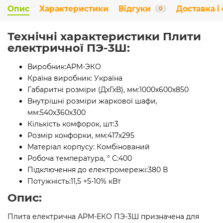
Опис
Характеристики
Відгуки
Доставка і
0
Технічні характеристики Плити
електричної ПЭ-3Ш:
Виробник:
АРМ-ЭКО
Країна виробник:
Україна
Габаритні розміри (ДхГхВ), мм:
1000х600х850
Внутрішні розміри жаркової шафи,
мм:
540х360х300
Кількість комфорок, шт:
3
Розмір конфорки, мм:
417х295
Матеріал корпусу:
Комбінований
Робоча температура, ° C:
400
Підключення до електромережі:
380 В
Потужність:
11,5 +5-10% кВт
Опис:
Плита електрична АРМ-ЕКО ПЭ-3Ш призначена для