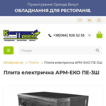
Проектування Оренда Викуп
ОБЛАДНАННЯ ДЛЯ РЕСТОРАНІВ.
+38(066) 926 52 55
ве обладнання
Плити
Плита електрична АРМ-ЕКО ПЕ-3Ш
Плита електрична АРМ-ЕКО ПЕ-3Ш