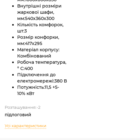
Внутрішні розміри
жаркової шафи,
мм:
540х360х300
Кількість комфорок,
шт:
3
Розмір конфорки,
мм:
417х295
Матеріал корпусу:
Комбінований
Робоча температура,
° C:
400
Підключення до
електромережі:
380 В
Потужність:
11,5 +5-
10% кВт
Розташування:-2
підлоговий
Усі характеристики