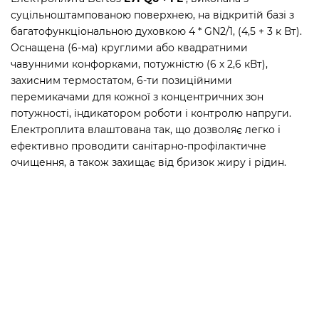
суцільноштампованою поверхнею, на відкритій базі з
багатофункціональною духовкою 4 * GN2/1, (4,5 + 3 к Вт).
Оснащена (6-ма) круглими або квадратними
чавунними конфорками, потужністю (6 х 2,6 кВт),
захисним термостатом, 6-ти позиційними
перемикачами для кожної з концентричних зон
потужності, індикатором роботи і контролю напруги.
Електроплита влаштована так, що дозволяє легко і
ефективно проводити санітарно-профілактичне
очищення, а також захищає від бризок жиру і рідин.