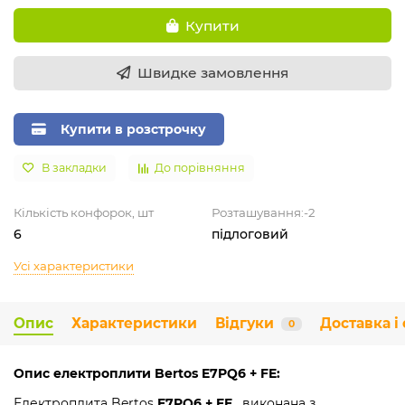
Купити
Швидке замовлення
Купити в розстрочку
В закладки
До порівняння
Кількість конфорок, шт
Розташування:-2
6
підлоговий
Усі характеристики
Опис
Характеристики
Відгуки
Доставка і
0
Опис електроплити Bertos E7PQ6 + FE:
Електроплита Bertos
E7PQ6 + FE
, виконана з