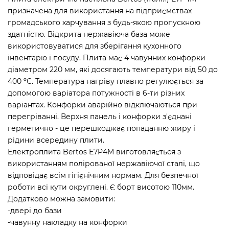
призначена для використання на підприємствах
громадського харчування з будь-якою пропускною
здатністю. Відкрита нержавіюча база може
використовуватися для зберігання кухонного
інвентарю і посуду. Плита має 4 чавунних конфорки
діаметром 220 мм, які досягають температури від 50 до
400 ºС. Температура нагріву плавно регулюється за
допомогою варіатора потужності в 6-ти різних
варіантах. Конфорки аварійно відключаються при
перегріванні. Верхня панель і конфорки з'єднані
герметично - це перешкоджає попаданню жиру і
рідини всередину плити.
Електроплита Bertos E7P4M виготовляється з
використанням полірованої нержавіючої сталі, що
відповідає всім гігієнічним нормам. Для безпечної
роботи всі кути округлені. Є борт висотою 110мм.
Додатково можна замовити:
-двері до бази
-чавунну накладку на конфорки