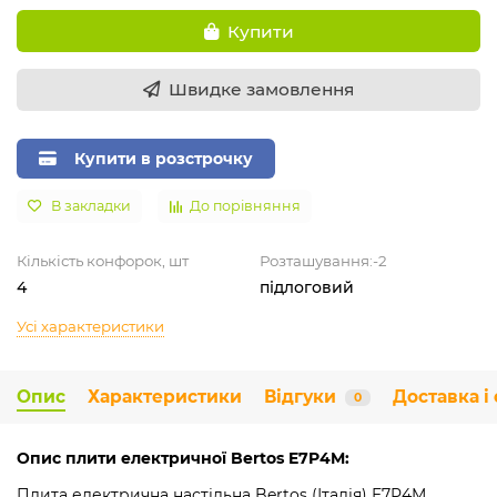
Купити
Швидке замовлення
Купити в розстрочку
В закладки
До порівняння
Кількість конфорок, шт
Розташування:-2
4
підлоговий
Усі характеристики
Опис
Характеристики
Відгуки
Доставка і
0
Опис плити електричної Bertos E7P4M:
Плита електрична настільна Bertos (Італія) E7P4M