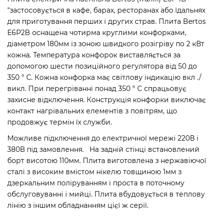
"застосовується в кафе, барах, ресторанах або їдальнях
для приготування перших і других страв. Плита Bertos
E6P2B оснащена чотирма круглими конфорками,
діаметром 180мм із зоною швидкого розігріву по 2 кВт
кожна. Температура конфорок виставляється за
допомогою шести позиційного регулятора від 50 до
350 ° С. Кожна конфорка має світлову індикацію вкл ./
викл. При перегріванні понад 350 ° С спрацьовує
захисне відключення. Конструкція конфорки виключає
контакт нагрівальних елементів з повітрям, що
продовжує термін їх служби.
Можливе підключення до електричної мережі 220В і
380В під замовлення. Ha задній стінці встановлений
борт висотою 110мм. Плита виготовлена з нержавіючої
сталі з високим вмістом нікелю товщиною 1мм з
дзеркальним поліруванням і проста в поточному
обслуговуванні і мийці. Плита вбудовується в теплову
лінію з іншим обладнанням цієї ж серії.