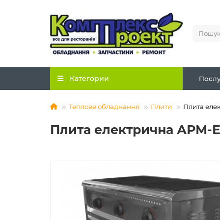
Категории
Послу
Теплове обладнання
Плити
Плита еле
Плита електрична АРМ-Е