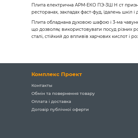
Плита електрична АРМ-ЕКО ПЭ-3Ш Н ст признач
ресторанах, закладах фаст-фуд, їдалень шкіл і 
Плита обладнана духовою шафою і 3-ма чавунн
що дозволяє використовувати посуд різних ро
сталі, стійкий до впливів харчових кислот і 
Комплекс Проект
Контакты
Обмін та повернення товару
Оплата і доставка
Договір публічної оферти