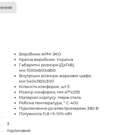
лення
Виробник:
АРМ-ЭКО
Країна виробник:
Україна
Габаритні розміри (ДхГхВ),
мм:
1000х600х850
Внутрішні розміри жаркової шафи,
мм:
540х360х300
Кількість комфорок, шт:
3
Розмір конфорки, мм:
471х295
Матеріал корпусу:
Нерж.сталь
Робоча температура, ° C:
400
Підключення до електромережі:
380 В
Потужність:
11,8 +5-10% кВт
3
підлоговий