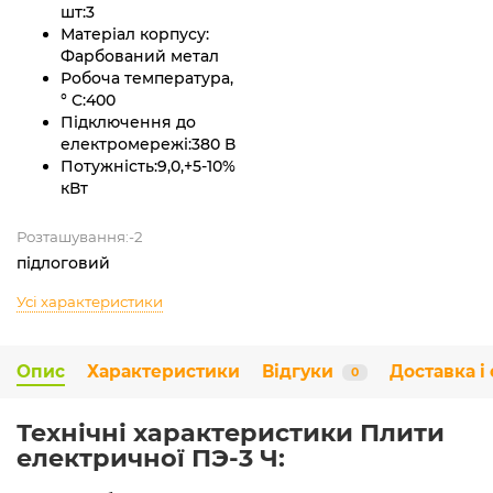
шт:
3
Матеріал корпусу:
Фарбований метал
Робоча температура,
° C:
400
Підключення до
електромережі:
380 В
Потужність:
9,0,+5-10%
кВт
Розташування:-2
підлоговий
Усі характеристики
Опис
Характеристики
Відгуки
Доставка і
0
Технічні характеристики Плити
електричної ПЭ-3 Ч: