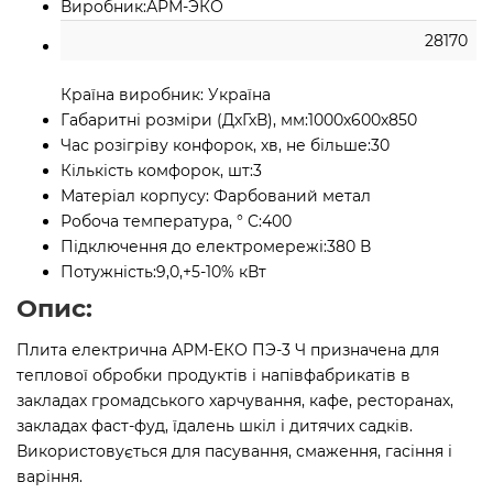
Виробник:
АРМ-ЭКО
28170
Країна виробник:
Україна
Габаритні розміри (ДхГхВ), мм:
1000х600х850
Час розігріву конфорок, хв, не більше:
30
Кількість комфорок, шт:
3
Матеріал корпусу:
Фарбований метал
Робоча температура, ° C:
400
Підключення до електромережі:
380 В
Потужність:
9,0,+5-10% кВт
Опис:
Плита електрична АРМ-ЕКО ПЭ-3 Ч призначена для
теплової обробки продуктів і напівфабрикатів в
закладах громадського харчування, кафе, ресторанах,
закладах фаст-фуд, їдалень шкіл і дитячих садків.
Використовується для пасування, смаження, гасіння і
варіння.