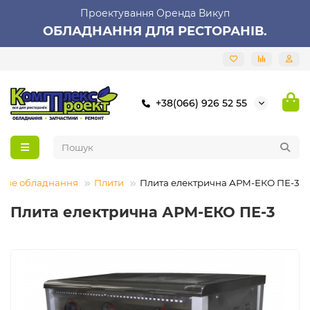
Проектування Оренда Викуп
ОБЛАДНАННЯ ДЛЯ РЕСТОРАНІВ.
+38(066) 926 52 55
лове обладнання
Плити
Плита електрична АРМ-ЕКО ПЕ-3
Плита електрична АРМ-ЕКО ПЕ-3