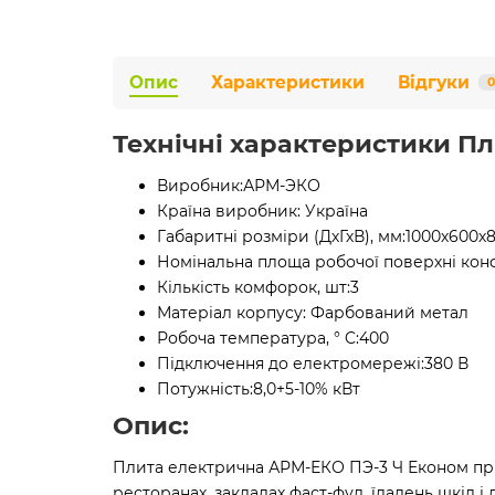
Опис
Характеристики
Відгуки
0
Технічні характеристики Пл
Виробник:
АРМ-ЭКО
Країна виробник:
Україна
Габаритні розміри (ДхГхВ), мм:
1000х600х
Номінальна площа робочої поверхні конф
Кількість комфорок, шт:
3
Матеріал корпусу:
Фарбований метал
Робоча температура, ° C:
400
Підключення до електромережі:
380 В
Потужність:
8,0+5-10% кВт
Опис:
Плита електрична АРМ-ЕКО ПЭ-3 Ч Економ приз
ресторанах, закладах фаст-фуд, їдалень шкіл і 