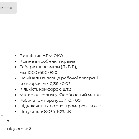
лення
Виробник:
АРМ-ЭКО
Країна виробник:
Україна
Габаритні розміри (ДхГхВ),
мм:
1000х600х850
Номінальна площа робочої поверхні
конфорок, м ²:
0,36 ±0,02
Кількість комфорок, шт:
3
Матеріал корпусу:
Фарбований метал
Робоча температура, ° C:
400
Підключення до електромережі:
380 В
Потужність:
8,0+5-10% кВт
3
підлоговий