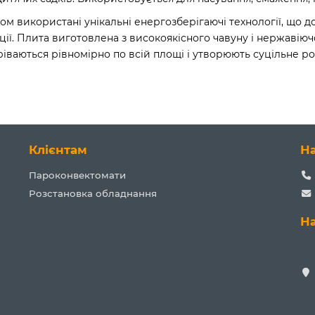
 використані унікальні енергозберігаючі технології, що д
ції. Плита виготовлена з високоякісного чавуну і нержавіючо
іваються рівномірно по всій площі і утворюють суцільне 
Клієнтам
Н
Пароконвектомати
Розстановка обладнання
Н