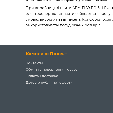
При виробництві плити АРМ-ЕКО ПЭ-3 Ч Економ
електроенергію і знизити собівартість продук
умовах високих навантажень. Конфорки розігр
використовувати посуд різних розмірів.
Комплекс Проект
Контакты
Обмін та повернення товару
Оплата і доставка
Договір публічної оферти