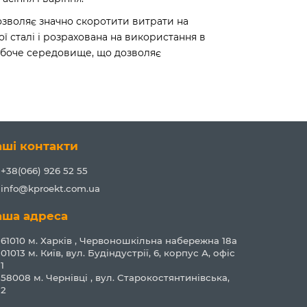
озволяє значно скоротити витрати на
ї сталі і розрахована на використання в
робоче середовище, що дозволяє
аші контакти
+38(066) 926 52 55
info@kproekt.com.ua
аша адреса
61010 м. Харків , Червоношкільна набережна 18а
01013 м. Київ, вул. Будіндустрії, 6, корпус А, офіс
1
58008 м. Чернівці , вул. Старокостянтинівська,
2