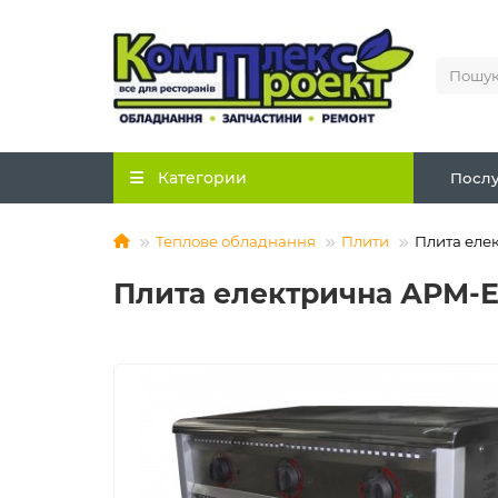
Категории
Послу
Теплове обладнання
Плити
Плита еле
Плита електрична АРМ-Е