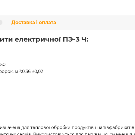
Доставка і оплата
ити електричної ПЭ-3 Ч:
850
орок, м ²:
0,36 ±0,02
начена для теплової обробки продуктів і напівфабрикатів 
дитячих садків. Використовується для пасування, смаження, г