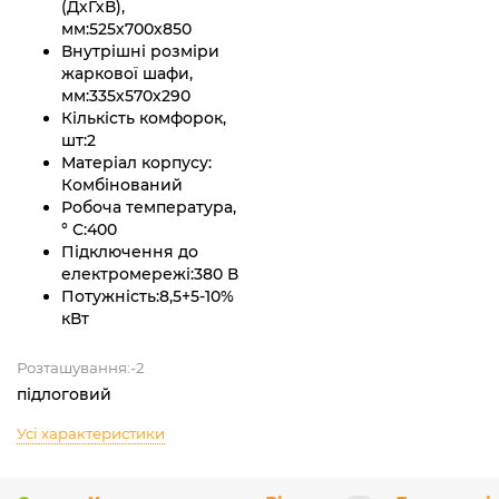
(ДхГхВ),
мм:
525х700х850
Внутрішні розміри
жаркової шафи,
мм:
335х570х290
Кількість комфорок,
шт:
2
Матеріал корпусу:
Комбінований
Робоча температура,
° C:
400
Підключення до
електромережі:
380 В
Потужність:
8,5+5-10%
кВт
Розташування:-2
підлоговий
Усі характеристики