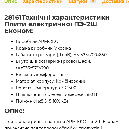
Опис
Характеристики
Відгуки
Доставка і
0
28161Технічні характеристики
Плити електричної ПЭ-2Ш
Економ:
Виробник:
АРМ-ЭКО
Країна виробник:
Україна
Габаритні розміри (ДхГхВ), мм:
525х700х850
Внутрішні розміри жаркової шафи,
мм:
335х570х290
Кількість комфорок, шт:
2
Матеріал корпусу:
Комбінований
Робоча температура, ° C:
400
Підключення до електромережі:
380 В
Потужність:
8,5+5-10% кВт
Опис:
Плита електрична настільна АРМ-ЕКО ПЭ-2Ш Економ
призначена для теплової обробки продуктів і