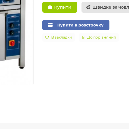
Швидке замов
Купити
Купити в розстрочку
В закладки
До порівняння