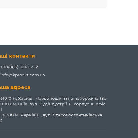
аші контакти
+38(066) 926 52 55
info@kproekt.com.ua
аша адреса
61010 м. Харків , Червоношкільна набережна 18а
01013 м. Київ, вул. Будіндустрії, 6, корпус А, офіс
1
58008 м. Чернівці , вул. Старокостянтинівська,
2