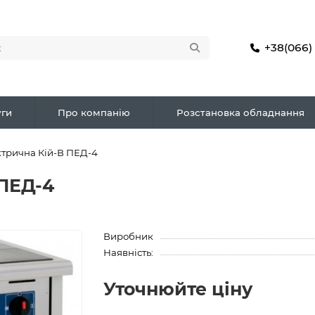
+38(066)
ги
Про компанію
Розстановка обладнання
ктрична Кій-В ПЕД-4
 ПЕД-4
Виробник
Наявність:
Уточнюйте ціну