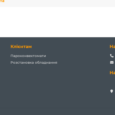
та
Клієнтам
Н
Пароконвектомати
Розстановка обладнання
Н