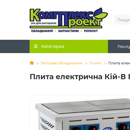
Категории
Послу
Теплове обладнання
Плити
Плита еле
Плита електрична Кій-В