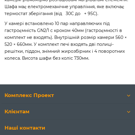
Шафа має електромеханічне управління, яке включає
термостат зберігання (від 30С до + 95С).
У камері встановлено 10 пар направляючих під
гастроємність GN2/1 c кроком 40мм (гастроємності в
комплект не входять). Внутрішній розмір камери 560 ×
520 × 660мм. У комплект печі входять дві полиці-
решітки, піддон, знімний жирозбірник і 4 поворотних
колеса. Висота шафи без коліс 730мм.
Комплекс Проект
Клієнтам
Наші контакти