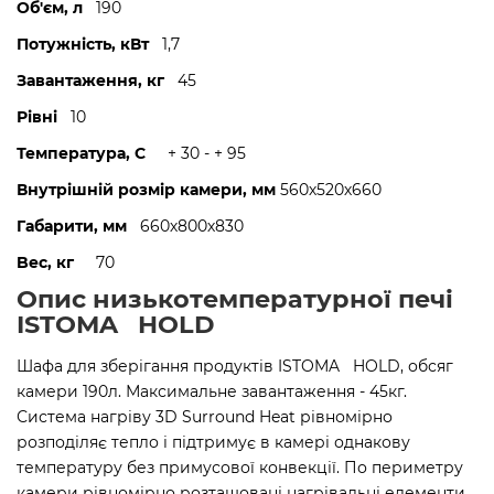
Об'єм, л
190
Потужність, кВт
1,7
Завантаження, кг
45
Рівні
10
Температура, C
+ 30 - + 95
Внутрішній розмір камери, мм
560х520х660
Габарити, мм
660х800х830
Bec, кг
70
Опис низькотемпературної печі
ISTOMA HOLD
Шафа для зберігання продуктів ISTOMA HOLD, обсяг
камери 190л. Максимальне завантаження - 45кг.
Система нагріву 3D Surround Heat рівномірно
розподіляє тепло і підтримує в камері однакову
температуру без примусової конвекції. По периметру
камери рівномірно розташовані нагрівальні елементи.