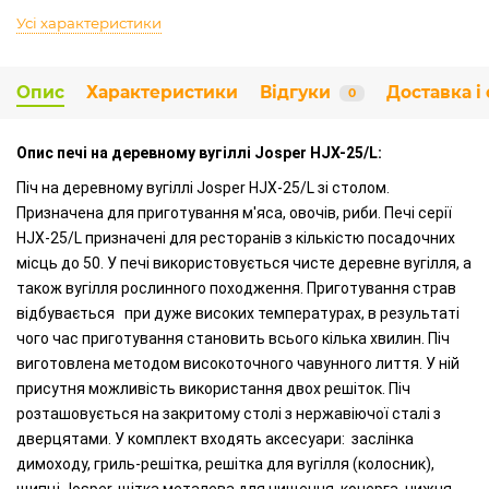
Усі характеристики
Опис
Характеристики
Відгуки
Доставка і
0
Опис печі на деревному вугіллі Josper HJX-25/L:
Піч на деревному вугіллі Josper HJX-25/L зі столом.
Призначена для приготування м'яса, овочів, риби. Печі серії
HJX-25/L призначені для ресторанів з кількістю посадочних
місць до 50. У печі використовується чисте деревне вугілля, а
також вугілля рослинного походження. Приготування страв
відбувається при дуже високих температурах, в результаті
чого час приготування становить всього кілька хвилин. Піч
виготовлена методом високоточного чавунного лиття. У ній
присутня можливість використання двох решіток. Піч
розташовується на закритому столі з нержавіючої сталі з
дверцятами. У комплект входять аксесуари: заслінка
димоходу, гриль-решітка, решітка для вугілля (колосник),