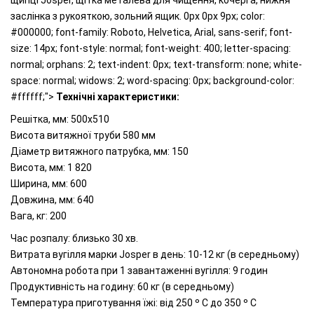
щипці Josper, щітка металева для чищення, кочерга, нижня
заслінка з рукояткою, зольний ящик. 0px 0px 9px; color:
#000000; font-family: Roboto, Helvetica, Arial, sans-serif; font-
size: 14px; font-style: normal; font-weight: 400; letter-spacing:
normal; orphans: 2; text-indent: 0px; text-transform: none; white-
space: normal; widows: 2; word-spacing: 0px; background-color:
#ffffff;">
Технічні характеристики:
Решітка, мм: 500x510
Висота витяжної труби 580 мм
Діаметр витяжного патрубка, мм: 150
Висота, мм: 1 820
Ширина, мм: 600
Довжина, мм: 640
Вага, кг: 200
Час розпалу: близько 30 хв.
Витрата вугілля марки Josper в день: 10-12 кг (в середньому)
Автономна робота при 1 завантаженні вугілля: 9 годин
Продуктивність на годину: 60 кг (в середньому)
Температура приготування їжі: від 250 º C до 350 º C