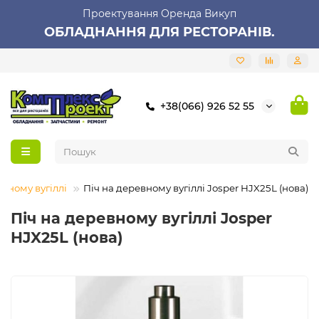
Проектування Оренда Викуп
ОБЛАДНАННЯ ДЛЯ РЕСТОРАНІВ.
+38(066) 926 52 55
евному вугіллі
Піч на деревному вугіллі Josper HJX25L (нова)
Піч на деревному вугіллі Josper
HJX25L (нова)