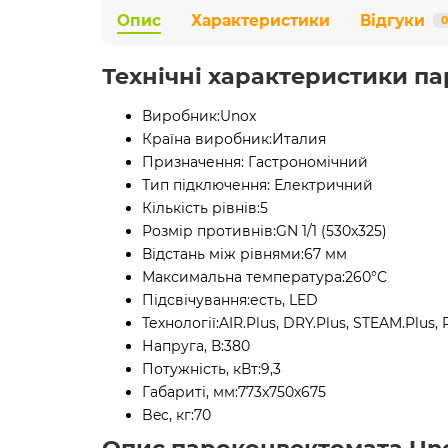
Опис
Характеристики
Відгуки
0
Технічні характеристики па
Виробник:
Unox
Країна виробник:
Италия
Призначення:
Гастрономічний
Тип підключення:
Електричний
Кількість рівнів:
5
Розмір противнів:
GN 1/1 (530х325)
Відстань між рівнями:
67 мм
Максимальна температура:
260°С
Підсвічування:
есть, LED
Технології:
AIR.Plus, DRY.Plus, STEAM.Plus
Напруга, В:
380
Потужність, кВт:
9,3
Габариті, мм:
773x750x675
Bec, кг:
70
Опис пароконвектомата Uno