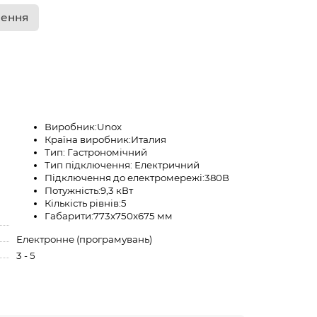
лення
Виробник:
Unox
Країна виробник:
Италия
Тип:
Гастрономічний
Тип підключення:
Електричний
Підключення до електромережі:
380В
Потужність:
9,3 кВт
Кількість рівнів:
5
Габарити:
773x750x675 мм
Електронне (програмувань)
3 - 5