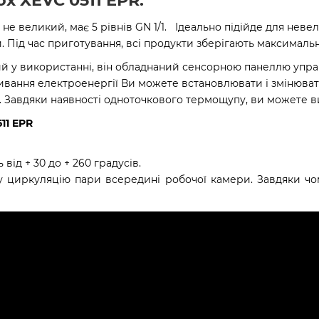
 не великий, має 5 рівнів GN 1/1. Ідеально підійде для неве
Під час приготування, всі продукти зберігають максимальну
й у використанні, він обладнаний сенсорною панеллю управ
ивання електроенергії Ви можете встановлювати і змінюват
. Завдяки наявності одноточкового термощупу, ви можете 
11 EPR
ід + 30 до + 260 градусів.
у циркуляцію пари всередині робочої камери. Завдяки чом