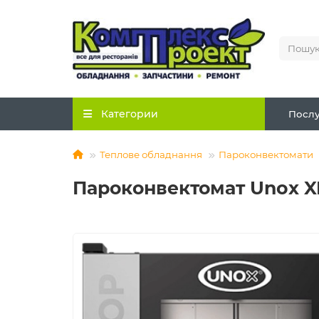
Категории
Послу
Теплове обладнання
Пароконвектомати
Пароконвектомат Unox X