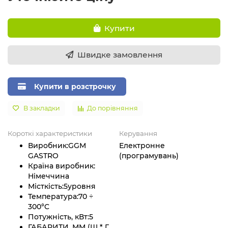
Купити
Швидке замовлення
Купити в розстрочку
В закладки
До порівняння
Короткі характеристики
Керування
Виробник:
GGM
Електронне
GASTRO
(програмувань)
Країна виробник:
Німеччина
Місткість:
5
уровня
Температура:
70 ÷
300°C
Потужність, кВт:
5
ГАБАРИТИ, ММ (Ш * Г