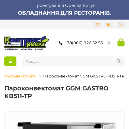
Проектування Оренда Викуп
ОБЛАДНАННЯ ДЛЯ РЕСТОРАНІВ.
+38(066) 926 52 55
Пароконвектомати
Пароконвектомат GGM GASTRO KB511-TP
Пароконвектомат GGM GASTRO
KB511-TP