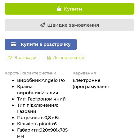
Купити
Швидке замовлення
Купити в розстрочку
В закладки
До порівняння
Короткі характеристики
Керування
Виробник:
Angelo Po
Електронне
Країна
(програмувань)
виробник:
Италия
Тип:
Гастрономічний
Тип підключення:
Газовий
Потужність:
0,8 кВт
Кількість рівнів:
6
Габарити:
920х901х785
мм