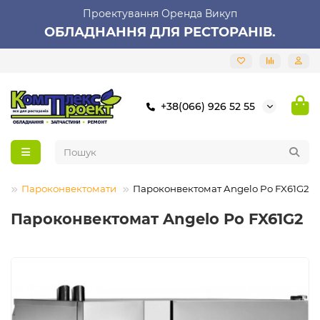
Проектування Оренда Викуп
ОБЛАДНАННЯ ДЛЯ РЕСТОРАНІВ.
+38(066) 926 52 55
я
Пароконвектомати
Пароконвектомат Angelo Po FX61G2
Пароконвектомат Angelo Po FX61G2