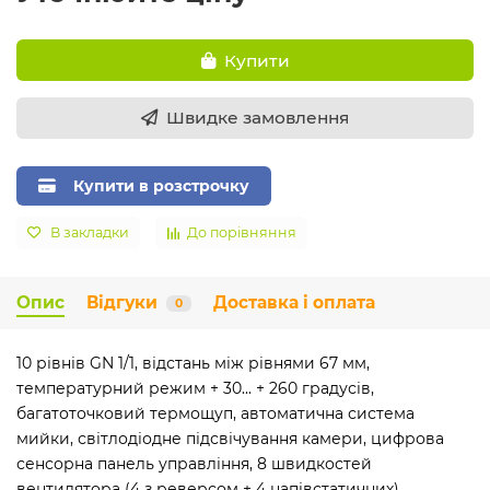
Купити
Швидке замовлення
Купити в розстрочку
В закладки
До порівняння
Опис
Відгуки
Доставка і оплата
0
10 рівнів GN 1/1, відстань між рівнями 67 мм,
температурний режим + 30... + 260 градусів,
багатоточковий термощуп, автоматична система
мийки, світлодіодне підсвічування камери, цифрова
сенсорна панель управління, 8 швидкостей
вентилятора (4 з реверсом + 4 напівстатичних)