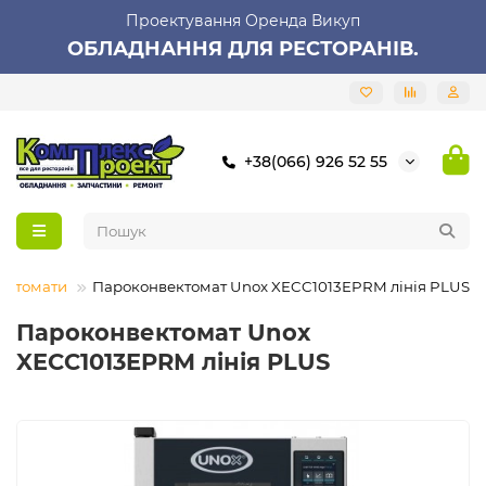
Проектування Оренда Викуп
ОБЛАДНАННЯ ДЛЯ РЕСТОРАНІВ.
+38(066) 926 52 55
ектомати
Пароконвектомат Unox XECC1013EPRM лінія PLUS
Пароконвектомат Unox
XECC1013EPRM лінія PLUS