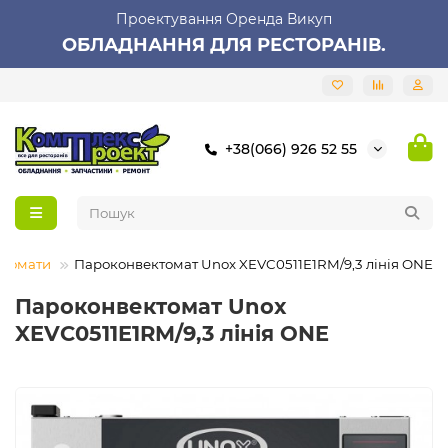
Проектування Оренда Викуп
ОБЛАДНАННЯ ДЛЯ РЕСТОРАНІВ.
+38(066) 926 52 55
ктомати
Пароконвектомат Unox XEVC0511E1RM/9,3 лінія ONE
Пароконвектомат Unox
XEVC0511E1RM/9,3 лінія ONE