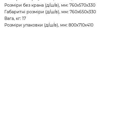
Розміри без крана (д/ш/в), мм: 760x570x330
Габаритні розміри (д/ш/в), мм: 760x650x330
Вага, кг: 17
Розміри упаковки (д/ш/в), мм: 800х710х410