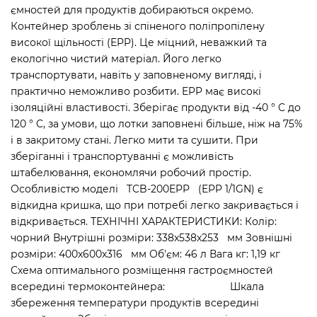
ємностей для продуктів добираються окремо.
Контейнер зроблень зі спіненого поліпропілену
високої щільності (EPP). Це міцний, неважкий та
екологічно чистий матеріал. Його легко
транспортувати, навіть у заповненому вигляді, і
практично неможливо розбити. EPP має високі
ізоляційні властивості. Зберігає продукти від -40 ° C до
120 ° C, за умови, що лотки заповнені більше, ніж на 75%
і в закритому стані. Легко мити та сушити. При
зберіганні і транспортуванні є можливість
штабелювання, економлячи робочий простір.
Особливістю моделі TCB-200EPP (EPP 1/1GN) є
відкидна кришка, що при потребі легко закривається і
відкривається. ТЕХНІЧНІ ХАРАКТЕРИСТИКИ: Колір:
чорний Внутрішні розміри: 338x538x253 мм Зовнішні
розміри: 400x600x316 мм Об'єм: 46 л Вага кг: 1,19 кг
Схема оптимального розміщення гастроємностей
всередині термоконтейнера: Шкала
збереження температури продуктів всередині