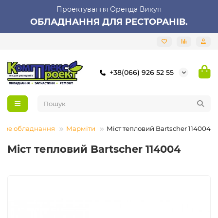
Проектування Оренда Викуп
ОБЛАДНАННЯ ДЛЯ РЕСТОРАНІВ.
+38(066) 926 52 55
лове обладнання
Марміти
Міст тепловий Bartscher 114004
Міст тепловий Bartscher 114004