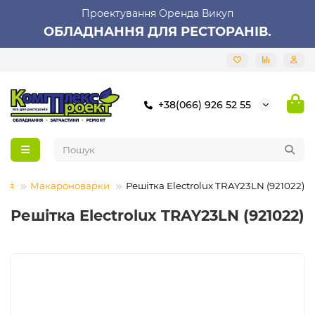
Проектування Оренда Викуп
ОБЛАДНАННЯ ДЛЯ РЕСТОРАНІВ.
+38(066) 926 52 55
ння
Макароноварки
Решітка Electrolux TRAY23LN (921022)
Решітка Electrolux TRAY23LN (921022)