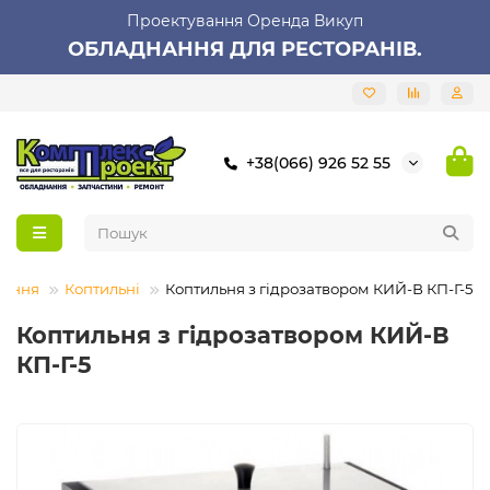
Проектування Оренда Викуп
ОБЛАДНАННЯ ДЛЯ РЕСТОРАНІВ.
+38(066) 926 52 55
нання
Коптильні
Коптильня з гідрозатвором КИЙ-В КП-Г-5
Коптильня з гідрозатвором КИЙ-В
КП-Г-5