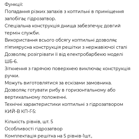
Функції:
Попадання різких запахів з коптильні в приміщення
запобігає гідрозатвор.
Спеціальна конструкція днища забезпечує довгий
термін служби.
Використання всього обсягу коптильні дозволяє
п'ятиярусна конструкція решітки з нержавіючої сталі
Дозволяє розігрівати її від електробарбекю моделі
ШБ-6.
Зіткнення з гарячою поверхнею виключає конструкція
ручки.
Можуть виготовлятися за ескізами замовника.
Дозволяє готувати рибу в горизонтальному або
вертикальному положенні.
Технічні характеристики коптильні з гідрозатвором
КИЙ-В КП-Г-5:
Кількість рівнів, шт. 5
Особливості гідрозатвор
Комплектація решітка на 5 рівнів-1шт.,