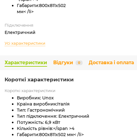
Габарити:
800х811х502
мм
< /li>
Підключення
Електричний
Усі характеристики
Характеристики
Відгуки
Доставка і оплата
0
Короткі характеристики
Короткі характеристики
Виробник:
Unox
Країна виробник:
Італія
Тип:
Гастрономічний
Тип підключення:
Електричний
Потужність:
6,9 кВт
Кількість рівнів:</span >
4
Габарити:
800х811х502 мм
< /li>