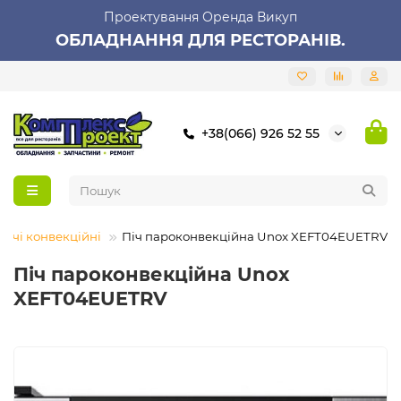
Проектування Оренда Викуп
ОБЛАДНАННЯ ДЛЯ РЕСТОРАНІВ.
+38(066) 926 52 55
Печі конвекційні
Піч пароконвекційна Unox XEFT04EUETRV
Піч пароконвекційна Unox
XEFT04EUETRV