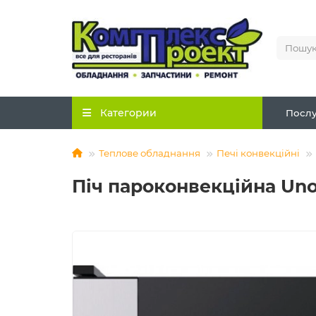
Категории
Послу
Теплове обладнання
Печі конвекційні
Піч пароконвекційна Un