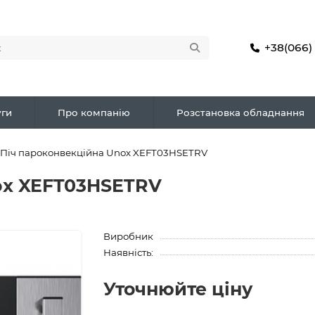
+38(066)
ги
Про компанію
Розстановка обладнання
Піч пароконвекційна Unox XEFT03HSETRV
ox XEFT03HSETRV
Виробник
Наявність:
Уточнюйте ціну