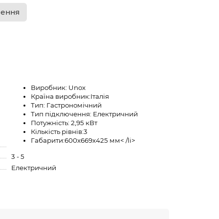
лення
Виробник:
Unox
Країна виробник:
Італія
Тип:
Гастрономічний
Тип підключення:
Електричний
Потужність:
2,95 кВт
Кількість рівнів:
3
Габарити:
600х669х425 мм
< /li>
3 - 5
Електричний