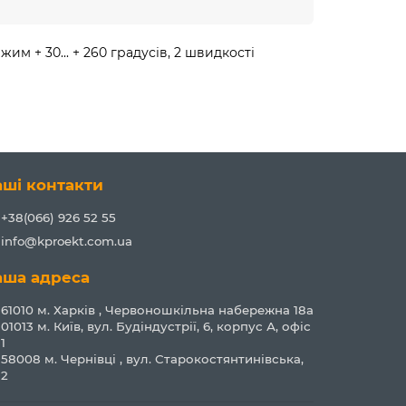
м + 30... + 260 градусів, 2 швидкості
аші контакти
+38(066) 926 52 55
info@kproekt.com.ua
аша адреса
61010 м. Харків , Червоношкільна набережна 18а
01013 м. Київ, вул. Будіндустрії, 6, корпус А, офіс
1
58008 м. Чернівці , вул. Старокостянтинівська,
2