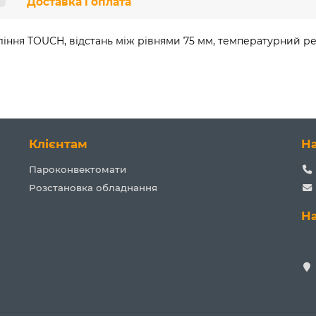
Доставка і оплата
іння TOUCH, відстань між рівнями 75 мм, температурний режи
Клієнтам
Н
Пароконвектомати
Розстановка обладнання
Н