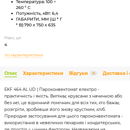
Температура:
100 ÷
260 ° C
Потужність, кВт:
6,4
ГАБАРИТИ, ММ (Ш * Г
* В):
790 x 750 x 635
Рівні, шт
4
Усі характеристики
Опис
Характеристики
Відгуки
Доставка і
0
EKF 464 AL UD | Пароконвектомат електро -
практичність і якість. Випікає круасани з начинкою або
без неї, це відмінний помічник для всіх тих, хто бажає
розігріти, зробивши його знову хрустким, хліб.
Природне застосування для цього пароконвектомата -
використання в невеликих пекарнях і кондитерських,
де простір є цінним фактором. Незважаючи на