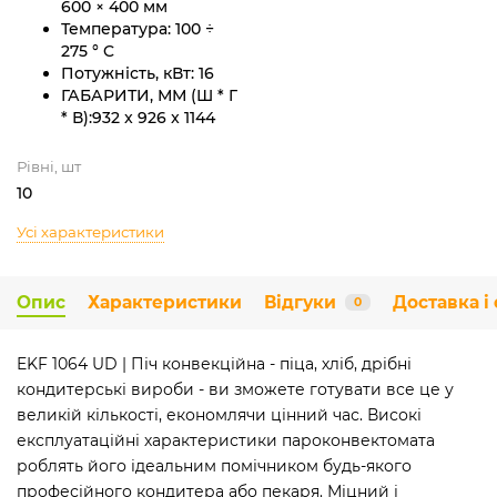
600 × 400 мм
Температура:
100 ÷
275 ° C
Потужність, кВт:
16
ГАБАРИТИ, ММ (Ш * Г
* В):
932 x 926 x 1144
Рівні, шт
10
Усі характеристики
Опис
Характеристики
Відгуки
Доставка і
0
EKF 1064 UD | Піч конвекційна - піца, хліб, дрібні
кондитерські вироби - ви зможете готувати все це у
великій кількості, економлячи цінний час. Високі
експлуатаційні характеристики пароконвектомата
роблять його ідеальним помічником будь-якого
професійного кондитера або пекаря. Міцний і