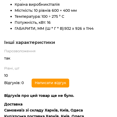
Країна виробник:
Італія
Місткість:
10 рівнів 600 × 400 мм
Температура:
100 ÷ 275 ° C
Потужність, кВт:
16
ГАБАРИТИ, ММ (Ш * Г * В):
932 x 926 x 1144
Інші характеристики
Парозволоження
так
Рівні, шт
10
Відгуків: 0
Написати відгук
Відгуків про цей товар ще не було.
Доставка
Самовивіз зі складу Харків, Київ, Одеса
Кур'єрська доставка Харків, Київ, Одеса