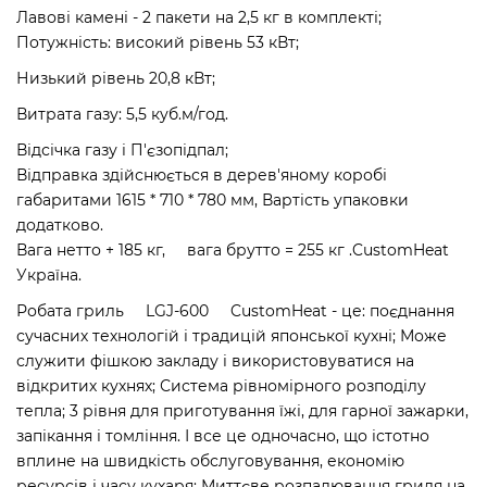
Лавові камені - 2 пакети на 2,5 кг в комплекті;
Потужність: високий рівень 53 кВт;
Низький рівень 20,8 кВт;
Витрата газу: 5,5 куб.м/год.
Відсічка газу і П'єзопідпал;
Відправка здійснюється в дерев'яному коробі
габаритами 1615 * 710 * 780 мм, Вартість упаковки
додатково.
Вага нетто + 185 кг, вага брутто = 255 кг .CustomHeat
Україна.
Робата гриль LGJ-600 CustomHeat - це: поєднання
сучасних технологій і традицій японської кухні; Може
служити фішкою закладу і використовуватися на
відкритих кухнях; Система рівномірного розподілу
тепла; 3 рівня для приготування їжі, для гарної зажарки,
запікання і томління. І все це одночасно, що істотно
вплине на швидкість обслуговування, економію
ресурсів і часу кухаря; Миттєве розпалювання гриля на