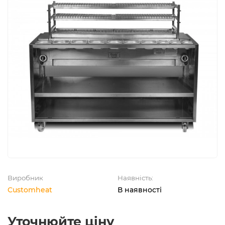
Виробник
Наявність:
Customheat
В наявності
Уточнюйте ціну