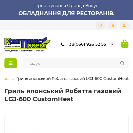
Проектування Оренда Викуп
ОБЛАДНАННЯ ДЛЯ РЕСТОРАНІВ.
+38(066) 926 52 55
азові
Гриль японський Робатта газовий LGJ-600 CustomHeat
Гриль японський Робатта газовий
LGJ-600 CustomHeat