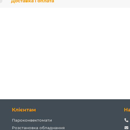
Доставка і оплата
Клієнтам
Н
Пароконвектомати
Розстановка обладнання