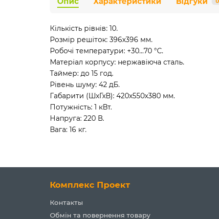
Опис
Характеристики
Відгуки
0
Кількість рівнів: 10.
Розмір решіток: 396х396 мм.
Робочі температури: +30...70 °С.
Матеріал корпусу: нержавіюча сталь.
Таймер: до 15 год.
Рівень шуму: 42 дБ.
Габарити (ШхГхВ): 420х550х380 мм.
Потужність: 1 кВт.
Напруга: 220 В.
Вага: 16 кг.
Комплекс Проект
Контакты
Обмін та повернення товару