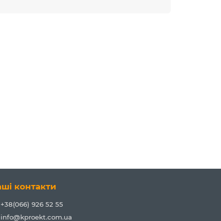
аші контакти
+38(066) 926 52 55
info@kproekt.com.ua