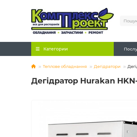
Категории
Послу
Теплове обладнання
Дегідратори
Дег
Дегідратор Hurakan HKN