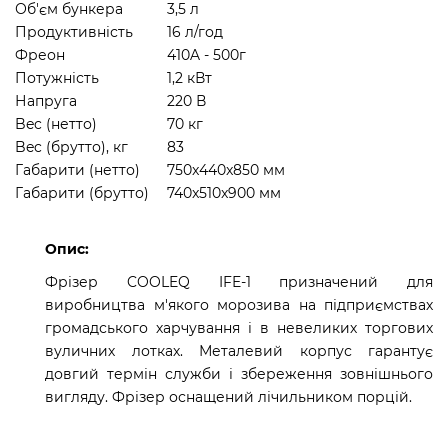
Об'єм бункера
3,5 л
Продуктивність
16 л/год
Фреон
410A - 500г
Потужність
1,2 кВт
Напруга
220 В
Bec (нетто)
70 кг
Bec (брутто), кг
83
Габарити (нетто)
750x440x850 мм
Габарити (брутто)
740x510x900 мм
Опис:
Фрізер COOLEQ IFE-1 призначений для
виробництва м'якого морозива на підприємствах
громадського харчування і в невеликих торгових
вуличних лотках. Металевий корпус гарантує
довгий термін служби і збереження зовнішнього
вигляду. Фрізер оснащений лічильником порцій.