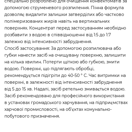
спеціально розроблено для очищення конвектоматів за
допомогою струменевого розпилення. Пінна формула
дозволяє видалити залишки затверділих або частково
полімеризованих жирів навіть на вертикальних
поверхнях. Концентрат перед застосуванням необхідно
розбавити з водою в співвідношенні від 1:5 до 1:7
залежно від інтенсивності забруднення.
Спосіб застосування: За допомогою розпилювача або
губки нанести засіб на очищувану поверхню, залишити
на кілька хвилин. Потерти щіткою або губкою, змити
водою. Поверхні, що підлягають обробці,
рекомендується підігріти до 40-50 ° С. Час витримки на
поверхні, в залежності від інтенсивності забруднення
від 5 до 15 хв. Надалі, засіб ретельно змивається водою.
Засіб рекомендовано для професійного використання
в установах громадського харчування, на підприємствах
харчової промисловості, на об'єктах комунально-
побутового призначення.