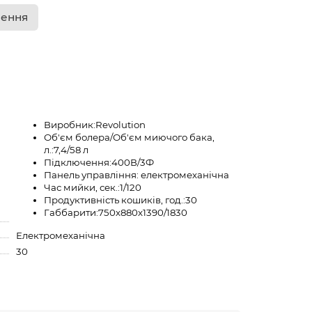
лення
Виробник:
Revolution
Об'єм болера/Об'єм миючого бака,
л.:
7,4/58 л
Підключення:
400В/3Ф
Панель управління:
електромеханічна
Час мийки, сек.:
1/120
Продуктивність кошиків, год.:
30
Габбарити:
750х880х1390/1830
Електромеханічна
30