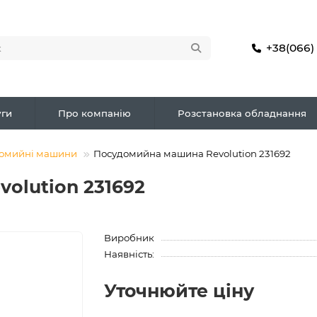
+38(066)
ги
Про компанію
Розстановка обладнання
домийні машини
Посудомийна машина Revolution 231692
olution 231692
Виробник
Наявність:
Уточнюйте ціну