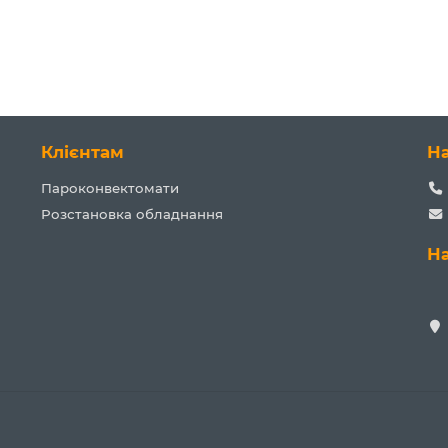
Клієнтам
Н
Пароконвектомати
Розстановка обладнання
Н