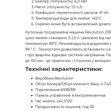
Бойлер (потужність): 6,0 кВт
Hacoc (потужність): 1,5 л./с.
Коефіцієнт герметичності насосів: IP 44
Температура води для мийки: +62°C
Окремо може бути встановлений дозато
Купольна посудомийна машина Revolution 231
цикл мийки становить 2-2,5 л. (залежно від н
температурі 85ºС. Рекомендується додатково 
99 ° C Термостати дозволяють встановити з в
і про аварійні відмови системи нагрівання. П
до 150 мм - це практично і гігієнічно у викори
Технічні характеристики:
Виробник:
Revolution
Об'єм болера/Об'єм миючого бака, л.:
7,4/
Підключення:
400В/3Ф
Панель управління:
електромеханічна
Час мийки, сек.:
1/120
Продуктивність кошиків, год.:
30