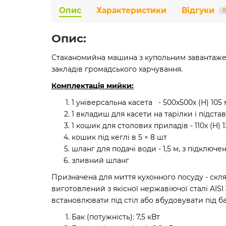
Опис
Характеристики
Відгуки
0
Опис:
Стаканомийна машина з купольним завантаженн
закладів громадського харчування.
Комплектація мийки:
1 універсальна касета - 500x500x (H) 105
1 вкладиш для касети на тарілки і підстав
1 кошик для столових приладів - 110x (H) 
кошик під кеглі в 5 × 8 шт
шланг для подачі води - 1,5 м, з підключ
зливний шланг
Призначена для миття кухонного посуду - скля
виготовлений з якісної нержавіючої сталі AIS
встановлювати під стіл або вбудовувати під ба
Бак (потужність): 7,5 кВт