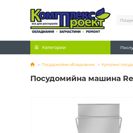
Категории
Послу
Посудомійне обладнання
Купольні посу
Посудомийна машина Rev