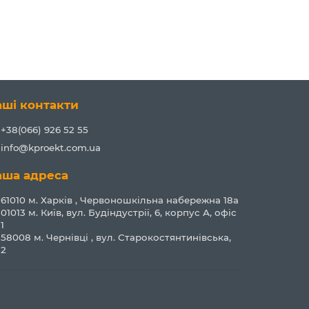
аші контакти
+38(066) 926 52 55
info@kproekt.com.ua
аша адреса
61010 м. Харків , Червоношкільна набережна 18а
01013 м. Київ, вул. Будіндустрії, 6, корпус А, офіс
1
58008 м. Чернівці , вул. Старокостянтинівська,
2