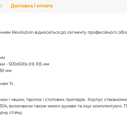
Доставка і оплата
ям Revolution відноситься до сегменту професійного облад
 мм
ки - 500x500x (H) 105 мм
130 мм
енням ¾
нок і чашок, тарілок і столових приладів.. Корпус стаканом
I 304, включаючи також миючі рукави та інші комплектуючі.
рну стійку.