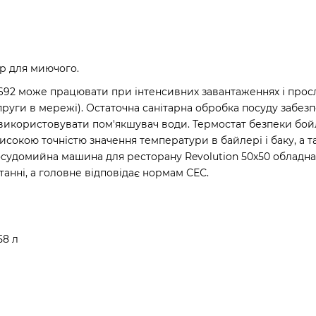
р для миючого.
692 може працювати при інтенсивних завантаженнях і просл
апруги в мережі). Остаточна санітарна обробка посуду забе
використовувати пом'якшувач води. Термостат безпеки бойле
исокою точністю значення температури в байлері і баку, а 
осудомийна машина для ресторану Revolution 50x50 обладна
станні, а головне відповідає нормам СЕС.
58 л