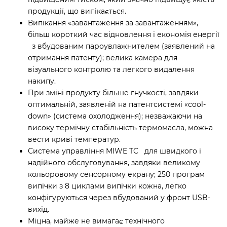
продукції, що випікається.
Випікання «завантаження за завантаженням»,
більш короткий час відновлення і економія енергії
з вбудованим пароувлажнителем (заявлений на
отримання патенту); велика камера для
візуального контролю та легкого видалення
накипу.
При зміні продукту більше гнучкості, завдяки
оптимальній, заявленій на патентсистемі «cool-
down» (система охолодження); незважаючи на
високу термічну стабільність термомасла, можна
вести криві температур.
Система управління MIWE TC для швидкого і
надійного обслуговування, завдяки великому
кольоровому сенсорному екрану; 250 програм
випічки з 8 циклами випічки кожна, легко
конфігуруються через вбудований у фронт USB-
вихід.
Міцна, майже не вимагає технічного