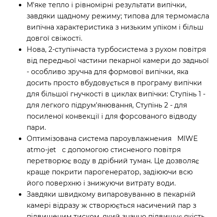
М'яке тепло і рівномірні результати випічки,
завдяки щадному режиму; типова для термомасла
випічна характеристика з низьким упіком і більш
довгої свіжості.
Нова, 2-ступінчаста турбосистема з рухом повітря
від передньої частини пекарної камери до задньої
- особливо зручна для формової випічки, яка
досить просто вбудовується в програму випічки
для більшої гнучкості в циклах випічки: Ступінь 1 -
для легкого підрум'янювання, Ступінь 2 - для
посиленої конвекції і для форсованого відводу
пари.
Оптимізована система пароувлажнения MIWE
atmo-jet c допомогою стисненого повітря
перетворює воду в дрібний туман. Це дозволяє
краще покрити парогенератор, задіюючи всю
його поверхню і знижуючи витрату води.
Завдяки швидкому випаровуванню в пекарній
камері відразу ж створюється насичений пар з
підвищеним тиском, який значно підвищує якість