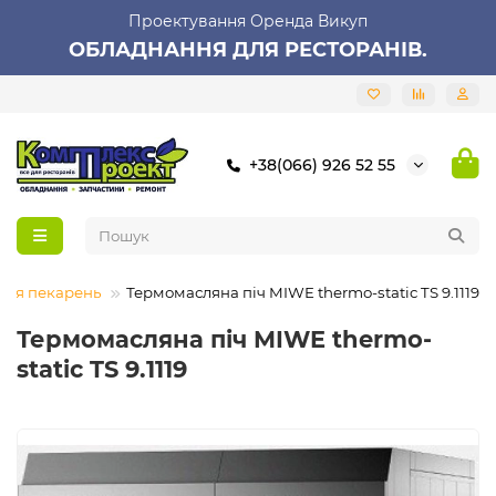
Проектування Оренда Викуп
ОБЛАДНАННЯ ДЛЯ РЕСТОРАНІВ.
+38(066) 926 52 55
для пекарень
Термомасляна піч MIWE thermo-static TS 9.1119
Термомасляна піч MIWE thermo-
static TS 9.1119