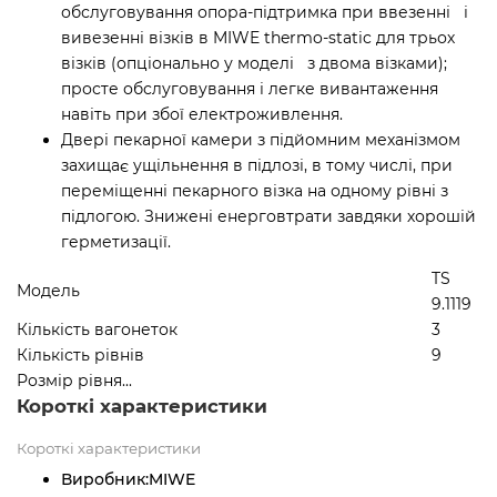
обслуговування опора-підтримка при ввезенні і
вивезенні візків в MIWE thermo-static для трьох
візків (опціонально у моделі з двома візками);
просте обслуговування і легке вивантаження
навіть при збої електроживлення.
Двері пекарної камери з підйомним механізмом
захищає ущільнення в підлозі, в тому числі, при
переміщенні пекарного візка на одному рівні з
підлогою. Знижені енерговтрати завдяки хорошій
герметизації.
TS
Модель
9.1119
Кількість вагонеток
3
Кількість рівнів
9
Розмір рівня...
Короткі характеристики
Короткі характеристики
Виробник:
MIWE