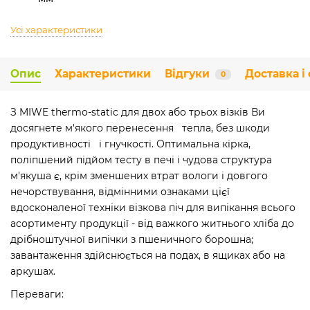
Усі характеристики
Опис
Характеристики
Відгуки
Доставка і
0
З MIWE thermo-static для двох або трьох візків Ви
досягнете м'якого перенесення тепла, без шкоди
продуктивності і гнучкості. Оптимальна кірка,
поліпшений підйом тесту в печі і чудова структура
м'якуша є, крім зменшених втрат вологи і довгого
нечорствування, відмінними ознаками цієї
вдосконаленої техніки візкова піч для випікання всього
асортименту продукції - від важкого житнього хліба до
дрібноштучної випічки з пшеничного борошна;
завантаження здійснюється на подах, в ящиках або на
аркушах.
Переваги: