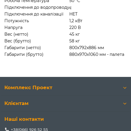
Робоча температура
50 °С
Підключення до водопроводу
є
Підключення до каналізації
HET
Потужність
1,2 кВт
Напруга
220 В
Bec (нетто)
45 кг
Bec (брутто)
58 кг
Габарити (нетто)
800x792x886 мм
Габарити (брутто)
880x970x1060 мм - палета
Комплекс Проект
Клієнтам
Наші контакти
+38(066) 926 52 55