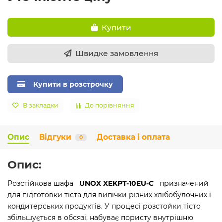
Купити
Швидке замовлення
Купити в розстрочку
В закладки
До порівняння
Опис
Відгуки
Доставка і оплата
0
Опис:
Розстійкова шафа
UNOX XEKPT-10EU-C
призначений
для підготовки тіста для випічки різних хлібобулочних і
кондитерських продуктів. У процесі розстойки тісто
збільшується в обсязі, набуває пористу внутрішню