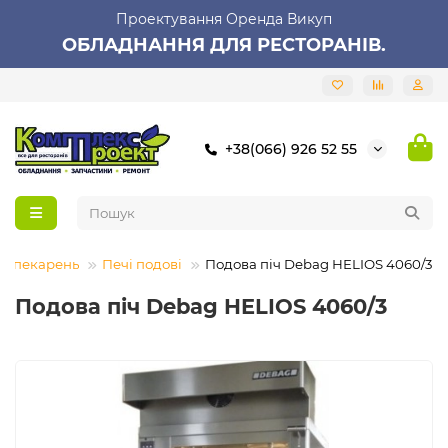
Проектування Оренда Викуп
ОБЛАДНАННЯ ДЛЯ РЕСТОРАНІВ.
+38(066) 926 52 55
я пекарень
Печі подові
Подова піч Debag HELIOS 4060/3
Подова піч Debag HELIOS 4060/3