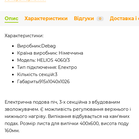
Опис
Характеристики
Відгуки
Доставка і
0
Характеристики:
Виробник:
Debag
Країна виробник:
Німеччина
Модель:
HELIOS 4060/3
Тип підключення:
Електро
Кількість секцій:
3
Габариты
915х1040х1026
Електрична подова піч, 3-х секційна з вбудованим
зволожувачем. Є можливість регулювання верхнього і
нижнього нагріву. Випікання відбувається на кам'яних
подах. Розмір листа для випічки 400х600, висота поду
160мм.