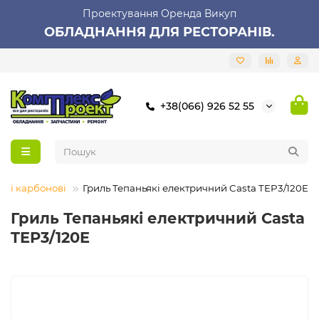
Проектування Оренда Викуп
ОБЛАДНАННЯ ДЛЯ РЕСТОРАНІВ.
+38(066) 926 52 55
илі карбонові
Гриль Тепаньякі електричний Casta TEP3/120E
Гриль Тепаньякі електричний Casta
TEP3/120E