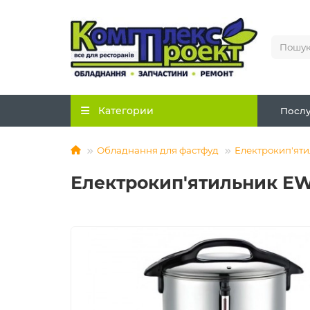
Категории
Послу
Обладнання для фастфуд
Електрокип'ят
Електрокип'ятильник EW