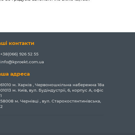
аші контакти
+38(066) 926 52 55
info@kproekt.com.ua
аша адреса
61010 м. Харків , Червоношкільна набережна 18а
01013 м. Київ, вул. Будіндустрії, 6, корпус А, офіс
1
58008 м. Чернівці , вул. Старокостянтинівська,
2