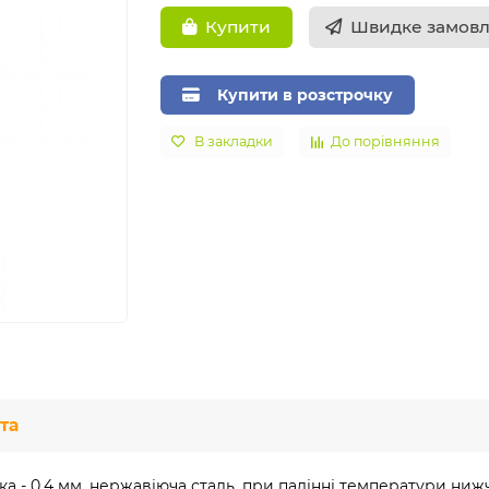
Швидке замов
Купити
Купити в розстрочку
В закладки
До порівняння
та
нка - 0,4 мм, нержавіюча сталь, при падінні температури ни