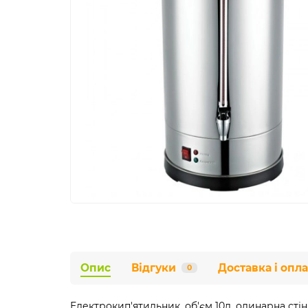
Опис
Відгуки
Доставка і опла
0
Електрокип'ятильник, об'єм 10л, одинарна сті