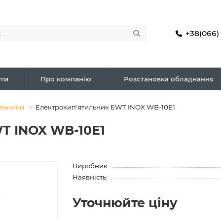
+38(066)
ги
Про компанію
Розстановка обладнання
ильники
Електрокип'ятильник EWT INOX WB-10E1
T INOX WB-10E1
Виробник
Наявність:
Уточнюйте ціну