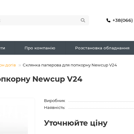
+38(066)
ги
Про компанію
Розстановка обладнання
рн догів
Склянка паперова для попкорну Newcup V24
опкорну Newcup V24
Виробник
Наявність:
Уточнюйте ціну