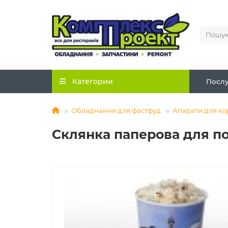
Категории
Послу
Обладнання для фастфуд
Апарати для ко
Склянка паперова для п