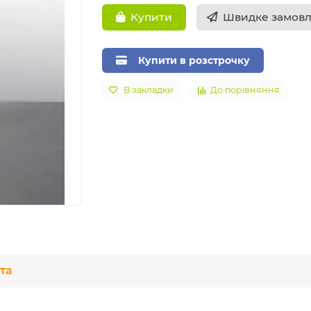
Швидке замов
Купити
Купити в розстрочку
В закладки
До порівняння
та