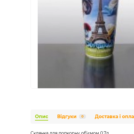
Опис
Відгуки
Доставка і опла
0
Склянка для попкорну об'ємом 0,7л.