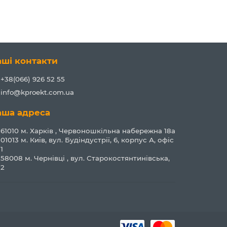
аші контакти
+38(066) 926 52 55
info@kproekt.com.ua
аша адреса
61010 м. Харків , Червоношкільна набережна 18а
01013 м. Київ, вул. Будіндустрії, 6, корпус А, офіс
1
58008 м. Чернівці , вул. Старокостянтинівська,
2