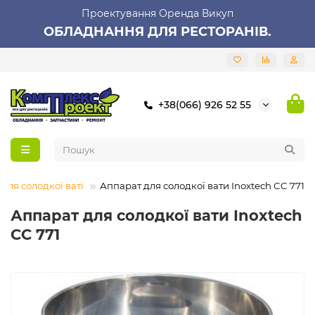
Проектування Оренда Викуп
ОБЛАДНАННЯ ДЛЯ РЕСТОРАНІВ.
+38(066) 926 52 55
для солодкої ваті
Аппарат для солодкої вати Inoxtech CC 771
Аппарат для солодкої вати Inoxtech
CC 771