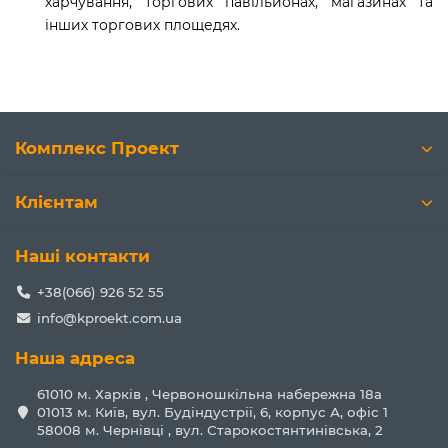
харчування, торгових павільйонах, магазинах та
інших торгових площедях.
Комплекс Проект
Клієнтам
Наші контакти
+38(066) 926 52 55
info@kproekt.com.ua
Наша адреса
61010 м. Харків , Червоношкільна набережна 18а
01013 м. Київ, вул. Будіндустрії, 6, корпус А, офіс 1
58008 м. Чернівці , вул. Старокостянтинівська, 2