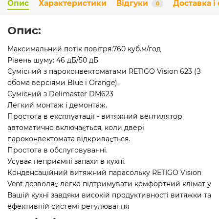
Опис
Характеристики
Відгуки
Доставка і
0
Опис:
Максимальний потік повітря:760 куб.м/год
Рівень шуму: 46 дБ/50 дБ
Сумісний з пароконвектоматами RETIGO Vision 623 (З
обома версіями Blue і Orange).
Сумісний з Delimaster DM623
Легкий монтаж і демонтаж.
Простота в експлуатації - витяжний вентилятор
автоматично включається, коли двері
пароконвектомата відкривається.
Простота в обслуговуванні.
Усуває неприємні запахи в кухні.
Конденсаційний витяжний парасольку RETIGO Vision
Vent дозволяє легко підтримувати комфортний клімат у
Вашій кухні завдяки високій продуктивності витяжки та
ефективній системі регулювання