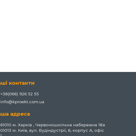
аші контакти
+38(066) 926 52 55
info@kproekt.com.ua
аша адреса
61010 м. Харків , Червоношкільна набережна 18а
01013 м. Київ, вул. Будіндустрії, 6, корпус А, офіс
1