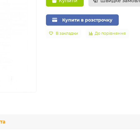
Швидке замов
Купити
Купити в розстрочку
В закладки
До порівняння
та