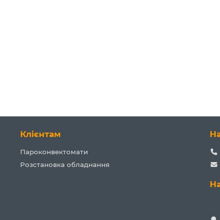
Клієнтам
Н
Пароконвектомати
Розстановка обладнання
Н