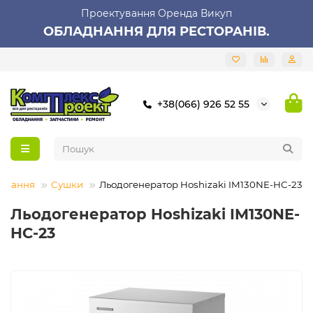
Проектування Оренда Викуп
ОБЛАДНАННЯ ДЛЯ РЕСТОРАНІВ.
+38(066) 926 52 55
аднання
Сушки
Льодогенератор Hoshizaki IM130NE-HC-23
Льодогенератор Hoshizaki IM130NE-
HC-23