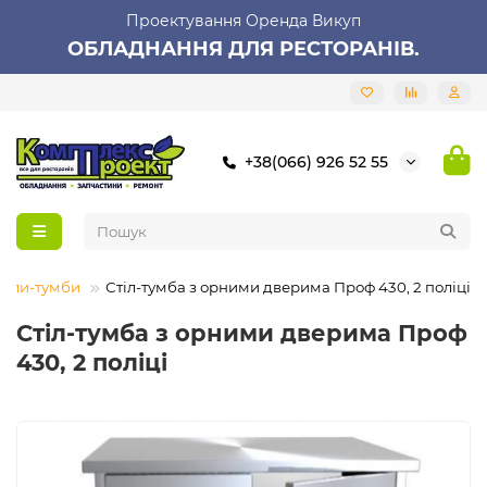
Проектування Оренда Викуп
ОБЛАДНАННЯ ДЛЯ РЕСТОРАНІВ.
+38(066) 926 52 55
толи-тумби
Стіл-тумба з орними дверима Проф 430, 2 поліці
Стіл-тумба з орними дверима Проф
430, 2 поліці