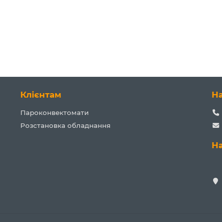
Клієнтам
Н
Пароконвектомати
Розстановка обладнання
Н