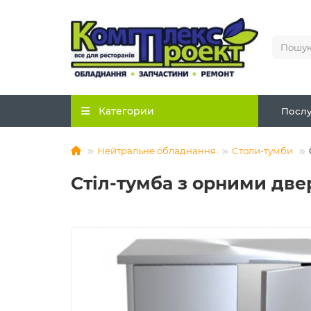
Категории
Послу
Нейтральне обладнання
Столи-тумби
Стіл-тумба з орними две