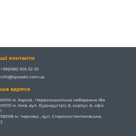
аші контакти
+38(066) 926 52 55
info@kproekt.com.ua
аша адреса
61010 м. Харків , Червоношкільна набережна 18а
01013 м. Київ, вул. Будіндустрії, 6, корпус А, офіс
1
58008 м. Чернівці , вул. Старокостянтинівська,
2