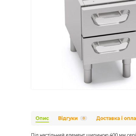
Опис
Відгуки
Доставка і опла
0
Під настільний елемент шириною 400 мм серії 