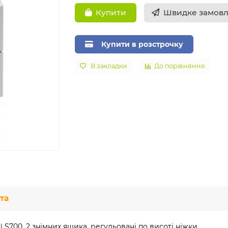
Швидке замов
Купити
Купити в розстрочку
В закладки
До порівняння
та
S700, 2 знімних ящика, регульовані по висоті ніжки