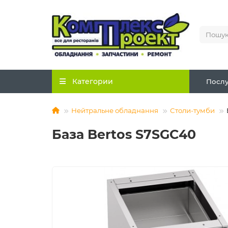
Категории
Послу
Нейтральне обладнання
Столи-тумби
База Bertos S7SGC40