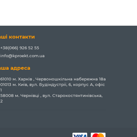
аші контакти
+38(066) 926 52 55
info@kproekt.com.ua
аша адреса
61010 м. Харків , Червоношкільна набережна 18а
01013 м. Київ, вул. Будіндустрії, 6, корпус А, офіс
1
58008 м. Чернівці , вул. Старокостянтинівська,
2