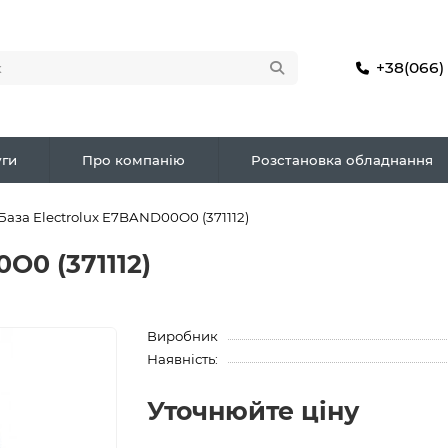
+38(066)
ги
Про компанію
Розстановка обладнання
База Electrolux E7BAND00O0 (371112)
O0 (371112)
Виробник
Наявність:
Уточнюйте ціну