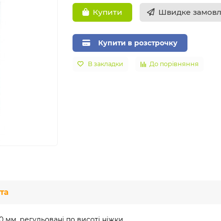
Швидке замов
Купити
Купити в розстрочку
В закладки
До порівняння
та
 мм, регульовані по висоті ніжки