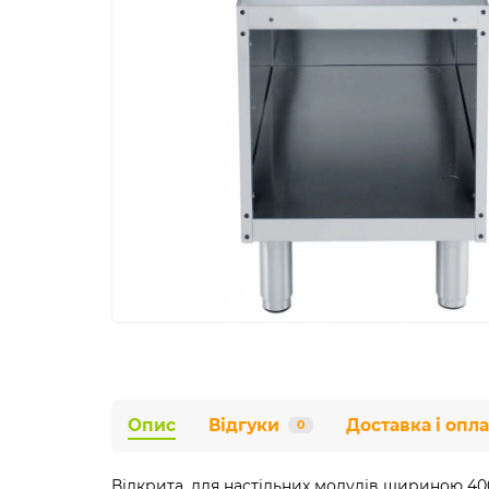
Опис
Відгуки
Доставка і опла
0
Відкрита, для настільних модулів шириною 400