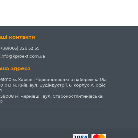
аші контакти
+38(066) 926 52 55
info@kproekt.com.ua
аша адреса
61010 м. Харків , Червоношкільна набережна 18а
01013 м. Київ, вул. Будіндустрії, 6, корпус А, офіс
1
58008 м. Чернівці , вул. Старокостянтинівська,
2