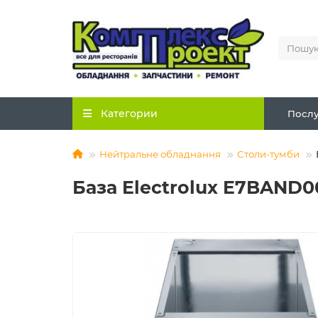
Категории
Послу
Нейтральне обладнання
Столи-тумби
База Electrolux E7BAND00